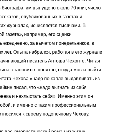
 биографа, им выпущено около 70 книг, число
ассказов, опубликованных в газетах и
их журналах, исчисляется тысячами. В
й газете», например, его сценки
ь ежедневно, за вычетом понедельников, в
х лет. Опыта набрался, работая в его журнале
начинающий писатель Антоша Чехонте. Читая
ина, становится понятно, откуда могла выйти
итата Чехова «надо по капле выдавливать из
ейкин писал, что «надо выгнать из себя
овека и нахлыстать себя». Именно этим он
собой, и именно с таким профессиональным
относился к своему подопечному Чехову.
я вас юмористический роман из жизни