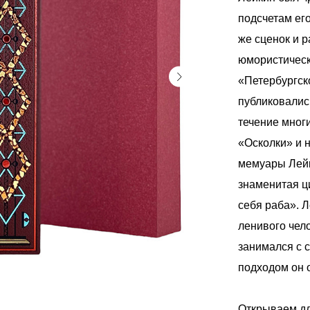
подсчетам его
же сценок и р
юмористическ
«Петербургско
публиковалис
течение многи
«Осколки» и 
мемуары Лейк
знаменитая ц
себя раба». Л
ленивого чел
занимался с 
подходом он 
Открываем дл