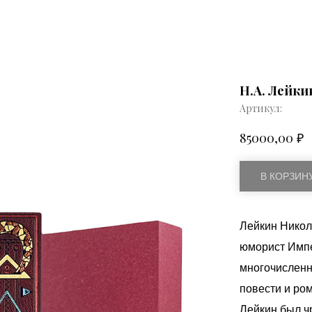
Н.А. Лейки
Артикул:
₽
85000,00
В КОРЗИН
Лейкин Никол
юморист Импер
многочисленн
повести и ро
Лейкин был ч