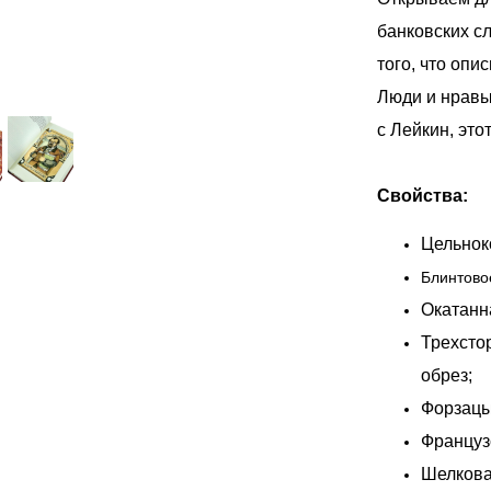
банковских с
того, что опи
Люди и нравы
с Лейкин, это
Свойства:
Цельнок
Блинтово
Окатанн
Трехсто
обрез;
Форзацы
Француз
Шелкова