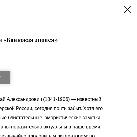
н «Банковая эпопея»
У
ай Александрович (1841-1906) — известный
ской России, сегодня почти забыт. Хотя его
ые блистательные юмористические заметки,
маны поразительно актуальны в наше время.
резвычайно плодовитым литератором; по