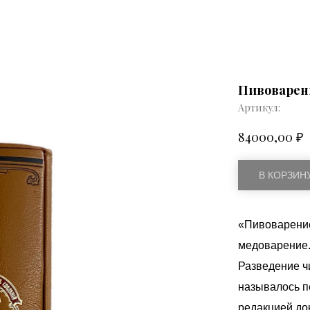
Пивоварен
Артикул:
₽
84000,00
В КОРЗИН
«Пивоварение
медоварение.
Разведение ч
называлось п
редакцией до