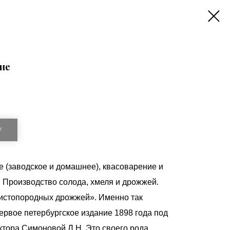
ие
У
 (заводское и домашнее), квасоварение и
 Производство солода, хмеля и дрожжей.
истопородных дрожжей». Именно так
ервое петербургское издание 1898 года под
ктора Симоновой Л.Н. Это своего рода