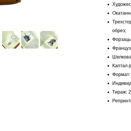
Художес
Окатанн
Трехсто
обрез;
Форзацы
Француз
Шелкова
Каптал р
Формат:
Индивид
Тираж: 
Репринт