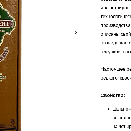
иллюстрирова
технологичес
производства
описаны свой
разведения, 
рисунков, на
Настоящее ре
редкого, крас
Свойства:
Цельнок
выполне
на четы