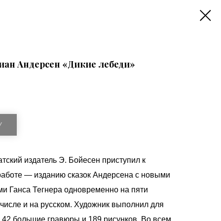
иан Андерсен «Дикие лебеди»
У
атский издатель Э. Бойесен приступил к
аботе — изданию сказок Андерсена с новыми
и Ганса Тегнера одновременно на пяти
 числе и на русском. Художник выполнил для
я 42 большие гравюры и 189 рисунков. Во всем