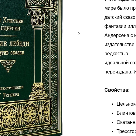
мире было пр
датский сказ
фантазии илл
Андерсена с 
издательстве 
редкостью — 
идеальной сох
переиздана. 
Свойства:
Цельнок
Блинтов
Окатанн
Трехсто