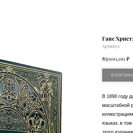
Ганс Христ
Артикул:
₽
85000,00
В КОРЗИН
В 1890 году д
масштабной р
иллюстрациям
языках, в том
этого издани