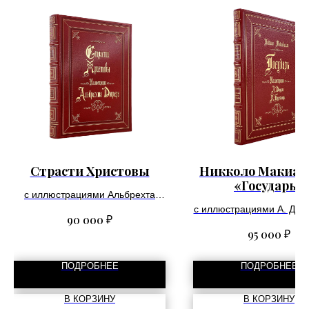
Страсти Христовы
Никколо Макиав
«Государь»
с иллюстрациями Альбрехта
Дюрера
с иллюстрациями А. Дюр
₽
90 000
Бургмайера
₽
95 000
ПОДРОБНЕЕ
ПОДРОБНЕЕ
В КОРЗИНУ
В КОРЗИНУ