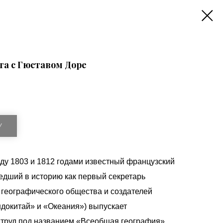
та с Гюставом Доре
У
ду 1803 и 1812 годами известный французский
едший в историю как первый секретарь
 географического общества и создателей
докитай» и «Океания») выпускает
труд под названием «Всеобщая география».