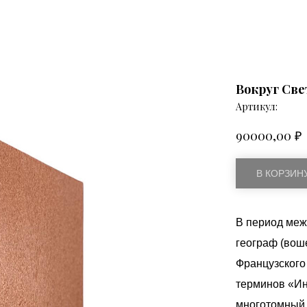
Вокруг Све
Артикул:
₽
90000,00
В КОРЗИН
В период меж
географ (вош
Французского
терминов «Ин
многотомный 