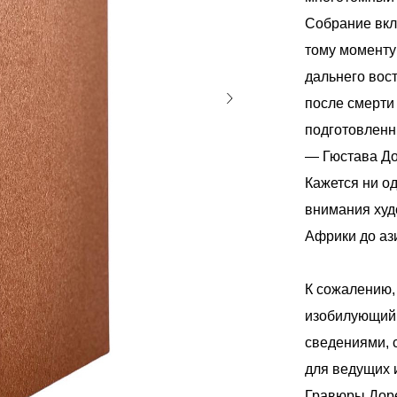
Собрание вкл
тому моменту 
дальнего вост
после смерти
подготовленн
— Гюстава До
Кажется ни о
внимания худ
Африки до ази
К сожалению,
изобилующий
сведениями, с
для ведущих 
Гравюры Доре