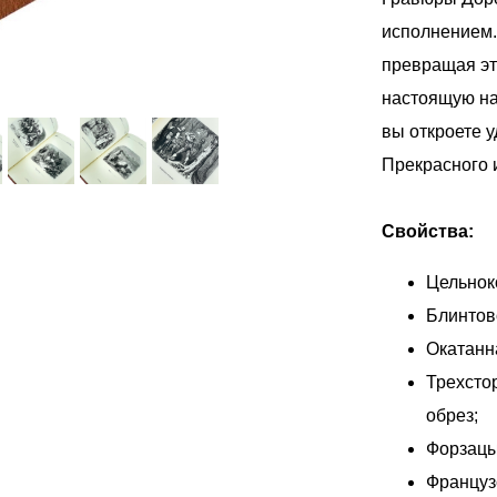
исполнением.
превращая эт
настоящую на
вы откроете 
Прекрасного и
Свойства:
Цельнок
Блинтов
Окатанн
Трехсто
обрез;
Форзацы
Француз